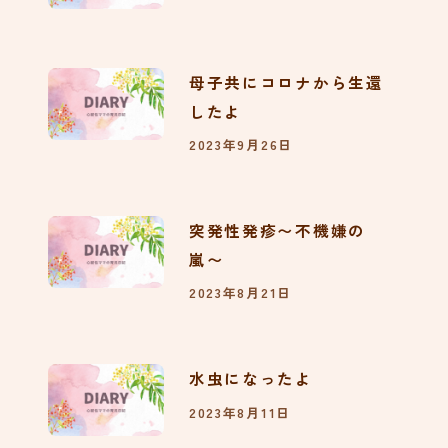
ブログデザインをリニュー
アルしました。
母子共にコロナから生還
84
したよ
2023年9月26日
さんちゃん、とても耳がく
さい
82
突発性発疹〜不機嫌の
嵐〜
2023年8月21日
ママ友ができたよ
79
水虫になったよ
2023年8月11日