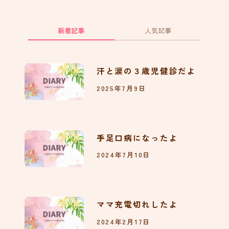
136
新着記事
人気記事
モンテッソーリ教育を意識
してみたよvol.01机編
汗と涙の３歳児健診だよ
130
2025年7月9日
すこやかフェスタ2023に行
ったよ
手足口病になったよ
121
2024年7月10日
ハイチェアが届いたよ
88
ママ充電切れしたよ
2024年2月17日