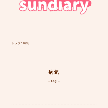
添い乳中のスマホ落下事件
874
足ピーンが気になる
754
トップ
病気
ねむの森で水遊びをしたよ
病気
324
– tag –
抱っこ紐無しでバスに乗っ
たよ