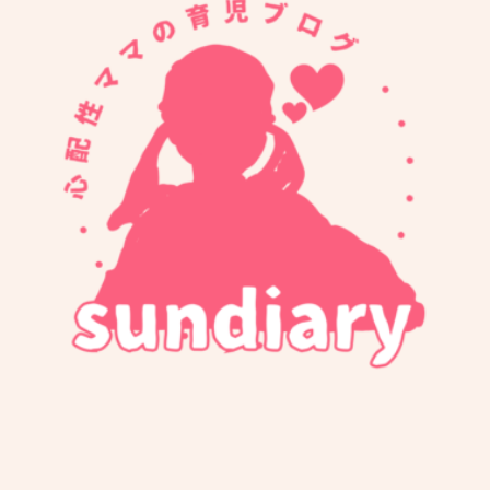
添い乳中のスマホ落下事件
874
足ピーンが気になる
754
ねむの森で水遊びをしたよ
324
抱っこ紐無しでバスに乗っ
たよ