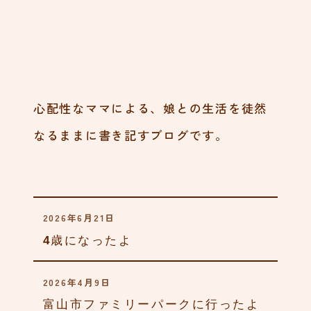
136
モンテッソーリ教育を意識
してみたよvol.01机編
130
心配性なママによる、娘との生活を徒然
なるままに書き記すブログです。
すこやかフェスタ2023に行
ったよ
121
2026年6月21日
4歳になったよ
ハイチェアが届いたよ
88
2026年4月9日
富山市ファミリーパークに行ったよ