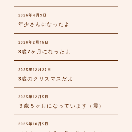
ブログデザインをリニュー
2026年4月9日
アルしました。
年少さんになったよ
84
2026年2月15日
さんちゃん、とても耳がく
3歳7ヶ月になったよ
さい
82
2025年12月27日
3歳のクリスマスだよ
ママ友ができたよ
79
2025年12月5日
３歳５ヶ月になっています（震）
2025年10月5日