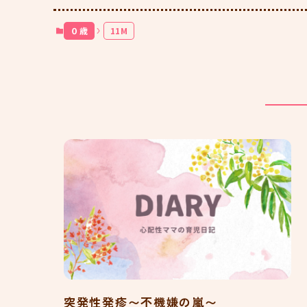
０歳
11M
突発性発疹〜不機嫌の嵐〜