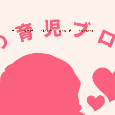
home
diary
about
contact