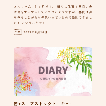
さんちゃん、11ヶ月です。 慣らし保育４日目。夜
は鼻をずるずるしていてつらそうですが、昼間は鼻
を垂らしながらも元気いっぱいなので登園できまし
た！ ということで！...
2023年6月16日
11M
初⭐︎スープストックトーキョー