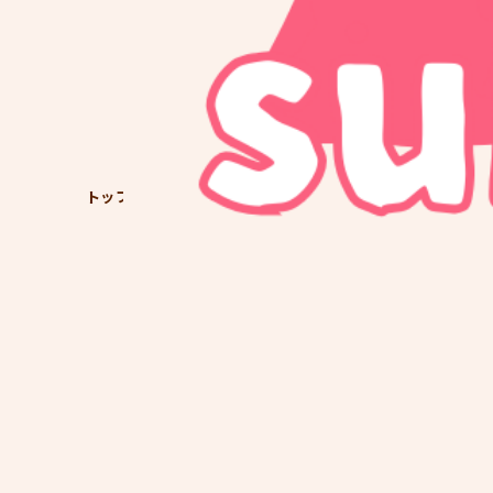
トップ
育児日記
０歳
11M