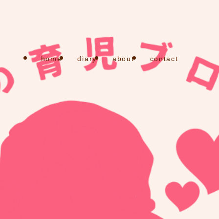
home
diary
about
contact