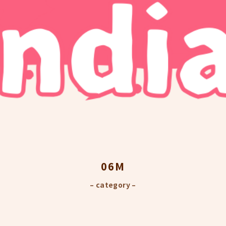
06M
– category –