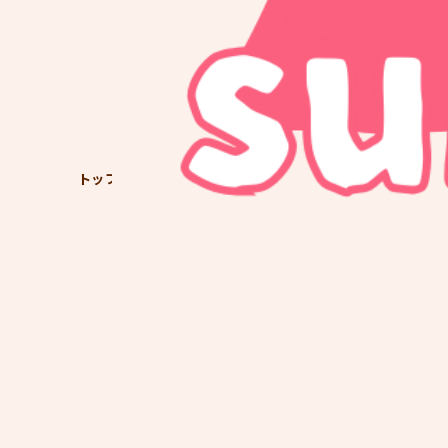
トップ
育児日記
０歳
06M