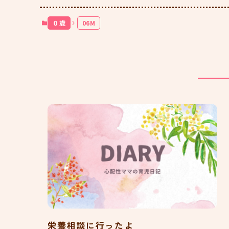
０歳
06M
栄養相談に行ったよ