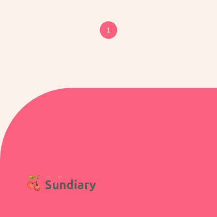
136
1
モンテッソーリ教育を意識
してみたよvol.01机編
130
すこやかフェスタ2023に行
ったよ
121
ハイチェアが届いたよ
88