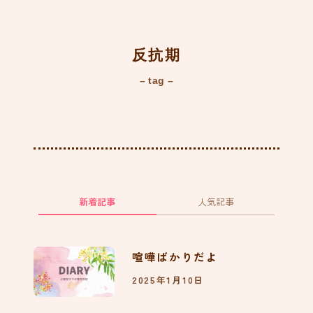
添い乳中のスマホ落下事件
873
反抗期
– tag –
足ピーンが気になる
754
ねむの森で水遊びをしたよ
新着記事
人気記事
324
喧嘩ばかりだよ
抱っこ紐無しでバスに乗っ
2025年1月10日
たよ