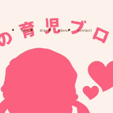
home
diary
about
contact