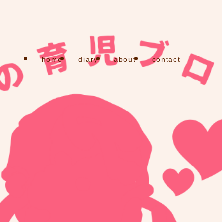
home
diary
about
contact