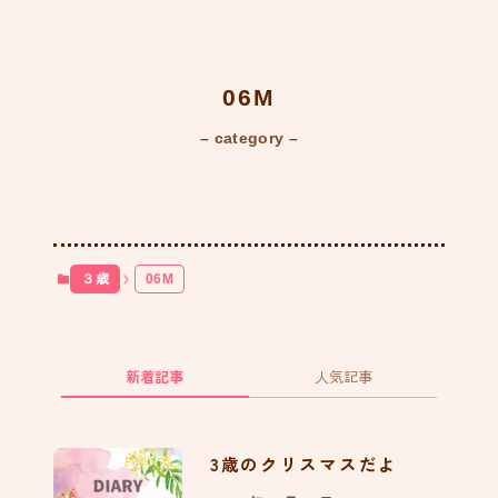
添い乳中のスマホ落下事件
870
06M
– category –
足ピーンが気になる
752
３歳
06M
ねむの森で水遊びをしたよ
323
新着記事
人気記事
抱っこ紐無しでバスに乗っ
3歳のクリスマスだよ
たよ