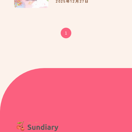
2025年12月27日
136
モンテッソーリ教育を意識
してみたよvol.01机編
1
130
すこやかフェスタ2023に行
ったよ
121
ハイチェアが届いたよ
88