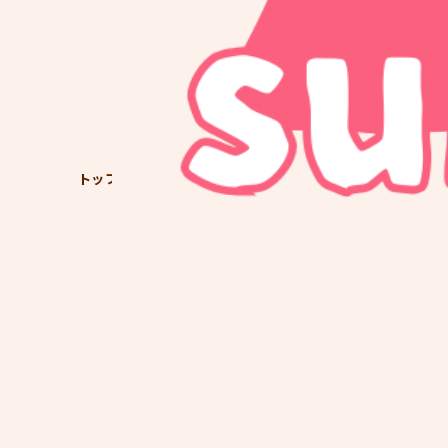
トップ
育児日記
３歳
01M