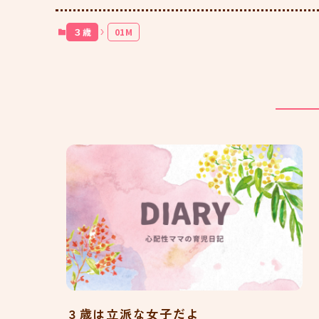
３歳
01M
３歳は立派な女子だよ