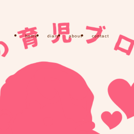
home
diary
about
contact