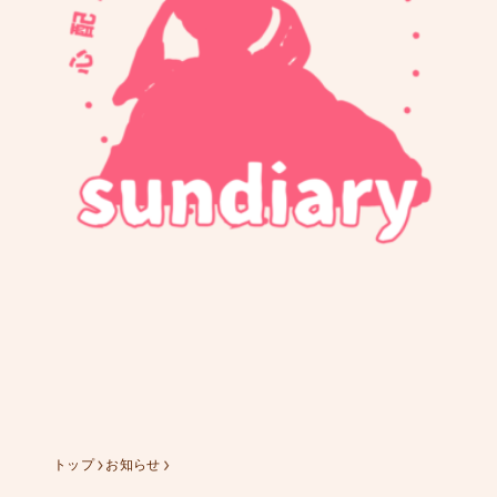
添い乳中のスマホ落下事件
874
足ピーンが気になる
757
ねむの森で水遊びをしたよ
324
抱っこ紐無しでバスに乗っ
トップ
お知らせ
たよ