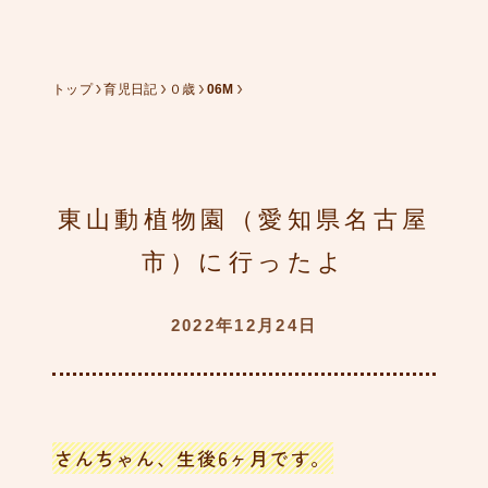
ブログデザインをリニュー
アルしました。
トップ
育児日記
０歳
06M
84
さんちゃん、とても耳がく
さい
東山動植物園（愛知県名古屋
82
市）に行ったよ
ママ友ができたよ
2022年12月24日
79
さんちゃん、生後6ヶ月です。