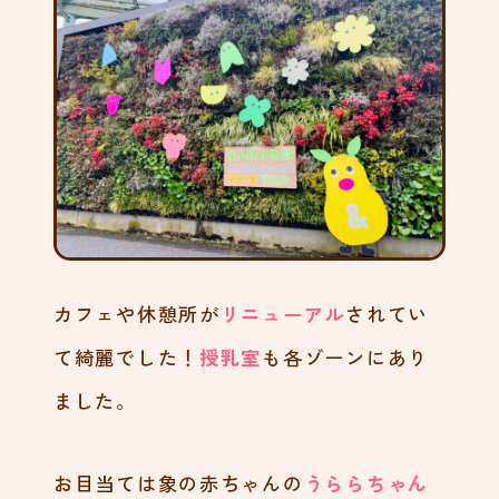
カフェや休憩所が
リニューアル
されてい
て綺麗でした！
授乳室
も各ゾーンにあり
ました。
お目当ては象の赤ちゃんの
うららちゃん