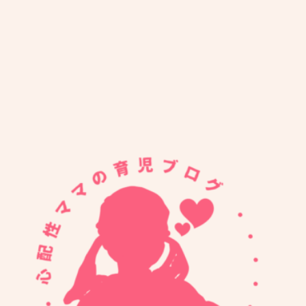
添い乳中のスマホ落下事件
870
足ピーンが気になる
752
ねむの森で水遊びをしたよ
323
抱っこ紐無しでバスに乗っ
たよ